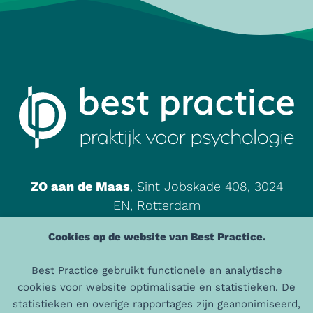
ZO aan de Maas
, Sint Jobskade 408, 3024
EN, Rotterdam
085 - 00 465 87
Cookies op de website van Best Practice.
info@praktijkbestpractice.nl
Best Practice gebruikt functionele en analytische
cookies voor website optimalisatie en statistieken. De
© 2026 Best Practice | AGB: 94105198 | AGB Praktijk: 94066572 |
statistieken en overige rapportages zijn geanonimiseerd,
KVK: 50872427